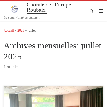
Chorale de l'Europe
Passer au contenu
Roubaix
Search
Me
La convivialité en chantant
Accueil
»
2025
»
juillet
Archives mensuelles:
juillet
2025
1 article