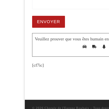
Veuillez prouver que vous êtes humain en
[cf7ic]
© 2026
Chorale de l'Europe Roubaix
– Tous droit