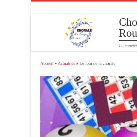
Passer au contenu
Cho
Rou
La convivi
Accueil
»
Actualités
»
Le loto de la chorale