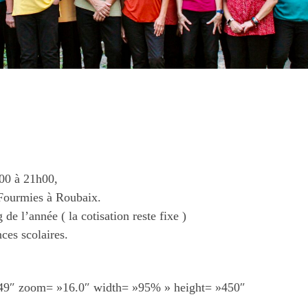
h00 à 21h00,
 Fourmies à Roubaix.
de l’année ( la cotisation reste fixe )
nces scolaires.
9″ zoom= »16.0″ width= »95% » height= »450″