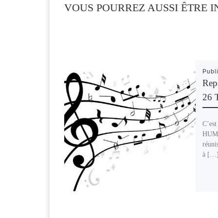
VOUS POURREZ AUSSI ÊTRE I
Publ
Rep
26
C’est
HUME
réuni
à […