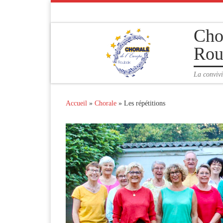
Passer au contenu
Cho
Rou
La convivi
Accueil
»
Chorale
»
Les répétitions